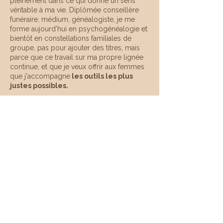
pleinement dans ce qui donne un sens
véritable à ma vie. Diplômée conseillère
funéraire, médium, généalogiste, je me
forme aujourd'hui en psychogénéalogie et
bientôt en constellations familiales de
groupe, pas pour ajouter des titres, mais
parce que ce travail sur ma propre lignée
continue, et que je veux offrir aux femmes
que j'accompagne
les outils les plus
justes possibles.
Je me définis comme
une femme de
seuil
: un pied dans le visible et la
structure, un pied dans l'invisible, le corps,
la mémoire. C'est cette place entre les
deux mondes qui me permet de
t'accompagner à la fois avec
puissance,
sécurité et avec douceur
, sans jamais
perdre le fil de ce qui est concret et
incarné.
Si tu es ici, c'est peut-être que ton corps
aussi essaie de te dire quelque chose
depuis longtemps. Je ne te promets pas