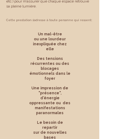
etc.) pour m’assurer que chaque espace retrouve
sa pleine lumière.
Cette prestation s’adresse à toute personne qui ressent:
Un mal-être
ou une lourdeur
inexpliquée chez
elle
Des tensions
récurrentes ou des
blocages
émotionnels
dans le
foyer
Une impression de
"présence",
d’énergie
oppressante ou des
manifestations
paranormales
Le besoin de
repartir
sur de nouvelles
bases