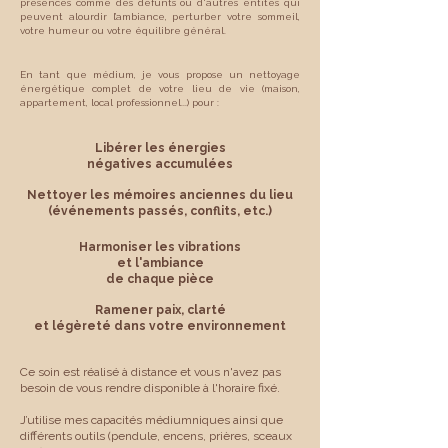
présences comme des défunts ou d'autres entités qui
peuvent alourdir l’ambiance, perturber votre sommeil,
votre humeur ou votre équilibre général.
En tant que médium, je vous propose un nettoyage
énergétique complet de votre lieu de vie (maison,
appartement, local professionnel...) pour :
Libérer les énergies
négatives accumulées
Nettoyer les mémoires anciennes du lieu
(événements passés, conflits, etc.)
Harmoniser les vibrations
et l'ambiance
de chaque pièce
Ramener paix, clarté
et légèreté dans votre environnement
Ce soin est réalisé à distance et vous n'avez pas
besoin de vous rendre disponible à l'horaire fixé.
J’utilise mes capacités médiumniques ainsi que
différents outils (pendule, encens, prières, sceaux